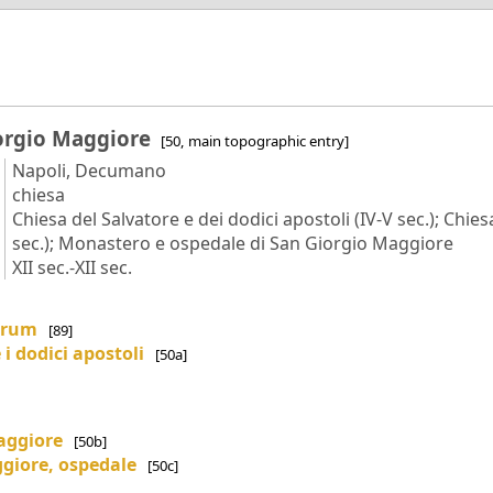
iorgio Maggiore
[50, main topographic entry]
Napoli, Decumano
chiesa
Chiesa del Salvatore e dei dodici apostoli (IV-V sec.); Chie
sec.); Monastero e ospedale di San Giorgio Maggiore
XII sec.-XII sec.
Forum
[89]
 i dodici apostoli
[50a]
Maggiore
[50b]
ggiore, ospedale
[50c]