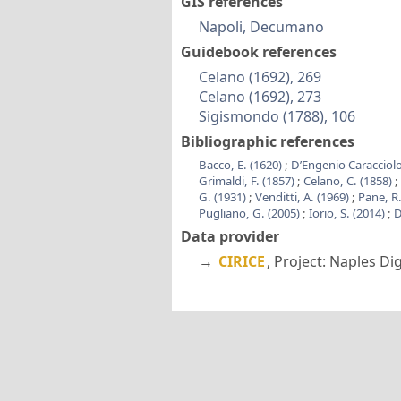
GIS references
Napoli, Decumano
Guidebook references
Celano (1692), 269
Celano (1692), 273
Sigismondo (1788), 106
Bibliographic references
Bacco, E. (1620)
;
D’Engenio Caracciolo
Grimaldi, F. (1857)
;
Celano, C. (1858)
;
G. (1931)
;
Venditti, A. (1969)
;
Pane, R
Pugliano, G. (2005)
;
Iorio, S. (2014)
;
D
Data provider
→
CIRICE
, Project: Naples Di