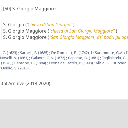
[50]
S. Giorgio Maggiore
S. Giorgio
(
"chiesa di San Giorgio"
)
S. Giorgio Maggiore
(
"chiesa di San Giorgio Maggiore"
)
S. Giorgio Maggiore
(
"San Giorgio Maggiore, de’ padri pii ope
, C. (1623)
;
Sarnelli, P. (1685)
;
De Dominici, B. (1742), I
;
Summonte, G.A. (1
Novelli, A. (1861)
;
Galante, G.A. (1872)
;
Capasso, B. (1881)
;
Taglialatela, G.
. (1978)
;
Cantone, G. (1984)
;
Leone de Castris, P. (1993)
;
Alisio, G., Buccaro,
’Ovidio, S. (2016)
;
gital Archive (2018-2020)