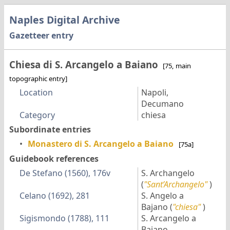
Naples Digital Archive
Gazetteer entry
Chiesa di S. Arcangelo a Baiano
[75, main
topographic entry]
Location
Napoli,
Decumano
Category
chiesa
Subordinate entries
•
Monastero di S. Arcangelo a Baiano
[75a]
Guidebook references
De Stefano (1560), 176v
S. Archangelo
(
"Sant’Archangelo"
)
Celano (1692), 281
S. Angelo a
Bajano
(
"chiesa"
)
Sigismondo (1788), 111
S. Arcangelo a
Bajano