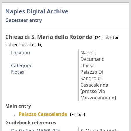
Naples Digital Archive
Gazetteer entry
Chiesa di S. Maria della Rotonda
[30b, alias for:
Palazzo Casacalenda]
Location
Napoli,
Decumano
Category
chiesa
Notes
Palazzo Di
Sangro di
Casacalenda
[presso Via
Mezzocannone]
Main entry
→
Palazzo Casacalenda
[30, top]
Guidebook references
De Stefano (1560), 24v
S. Maria Rotonda