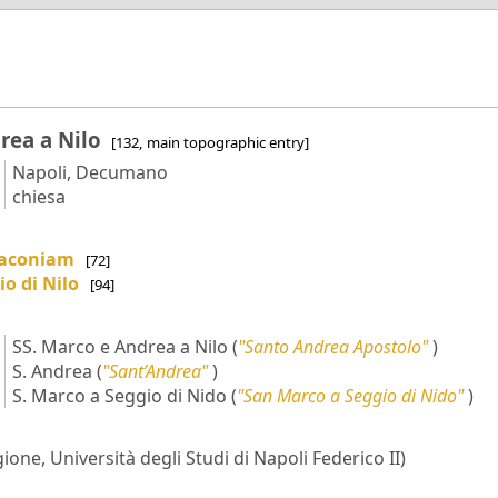
drea a Nilo
[132, main topographic entry]
Napoli, Decumano
chiesa
Diaconiam
[72]
io di Nilo
[94]
SS. Marco e Andrea a Nilo
(
"Santo Andrea Apostolo"
)
S. Andrea
(
"Sant’Andrea"
)
S. Marco a Seggio di Nido
(
"San Marco a Seggio di Nido"
)
ione, Università degli Studi di Napoli Federico II)