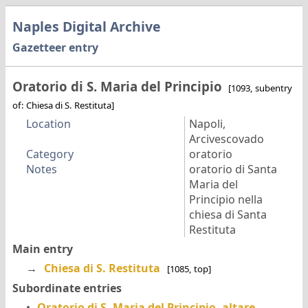
Naples Digital Archive
Gazetteer entry
Oratorio di S. Maria del Principio
[1093, subentry
of: Chiesa di S. Restituta]
Location
Napoli,
Arcivescovado
Category
oratorio
Notes
oratorio di Santa
Maria del
Principio nella
chiesa di Santa
Restituta
Main entry
→
Chiesa di S. Restituta
[1085, top]
Subordinate entries
•
Oratorio di S. Maria del Principio, altare