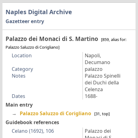
Naples Digital Archive
Gazetteer entry
Palazzo dei Monaci di S. Martino
[859, alias for:
Palazzo Saluzzo di Corigliano]
Location
Napoli,
Decumano
Category
palazzo
Notes
Palazzo Spinelli
dei Duchi della
Celenza
Dates
1688-
Main entry
→
Palazzo Saluzzo di Corigliano
[31, top]
Guidebook references
Celano (1692), 106
Palazzo dei
Monaci di S.