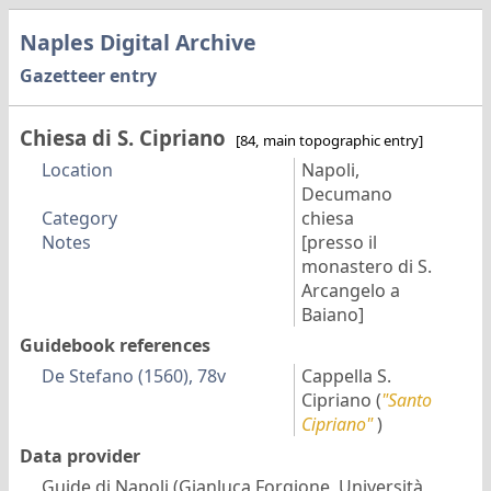
Naples Digital Archive
Gazetteer entry
Chiesa di S. Cipriano
[84, main topographic entry]
Location
Napoli,
Decumano
Category
chiesa
Notes
[presso il
monastero di S.
Arcangelo a
Baiano]
Guidebook references
De Stefano (1560), 78v
Cappella S.
Cipriano
(
"Santo
Cipriano"
)
Data provider
Guide di Napoli (Gianluca Forgione, Università