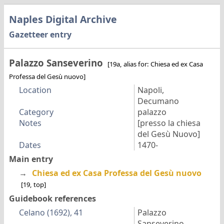
Naples Digital Archive
Gazetteer entry
Palazzo Sanseverino
[19a, alias for: Chiesa ed ex Casa
Professa del Gesù nuovo]
Location
Napoli,
Decumano
Category
palazzo
Notes
[presso la chiesa
del Gesù Nuovo]
Dates
1470-
Main entry
→
Chiesa ed ex Casa Professa del Gesù nuovo
[19, top]
Guidebook references
Celano (1692), 41
Palazzo
Sanseverino