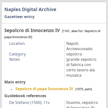
Naples Digital Archive
Gazetteer entry
Sepolcro di Innocenzo IV
[1161, alias for: Sepolcro di
papa Innocenzo IV]
Location
Napoli,
Arcivescovado
Category
sepolcro
Notes
grande sepolcro
di fabrica con
certo lavoro ala
musaica
Main entry
→
Sepolcro di papa Innocenzo IV
[1075, part]
Guidebook references
De Stefano (1560), 11v
Duomo, sepolcro
di Innocenzo IV