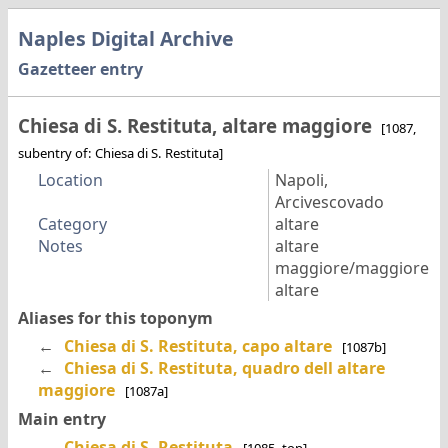
Naples Digital Archive
Gazetteer entry
Chiesa di S. Restituta, altare maggiore
[1087,
subentry of: Chiesa di S. Restituta]
Location
Napoli,
Arcivescovado
Category
altare
Notes
altare
maggiore/maggiore
altare
Aliases for this toponym
←
Chiesa di S. Restituta, capo altare
[1087b]
←
Chiesa di S. Restituta, quadro dell altare
maggiore
[1087a]
Main entry
→
Chiesa di S. Restituta
[1085, top]