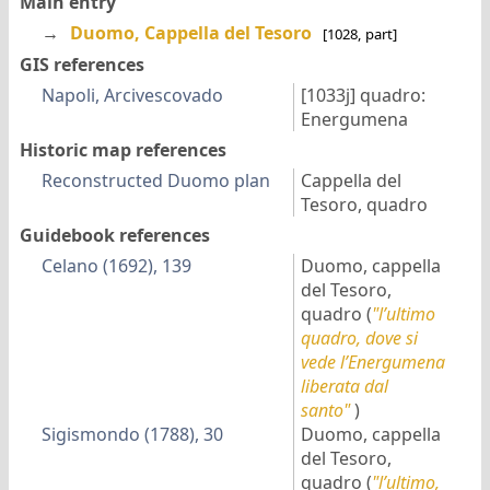
Main entry
→
Duomo, Cappella del Tesoro
[1028, part]
GIS references
Napoli, Arcivescovado
[1033j]
quadro:
Energumena
Historic map references
Reconstructed Duomo plan
Cappella del
Tesoro, quadro
Guidebook references
Celano (1692), 139
Duomo, cappella
del Tesoro,
quadro
(
"l’ultimo
quadro, dove si
vede l’Energumena
liberata dal
santo"
)
Sigismondo (1788), 30
Duomo, cappella
del Tesoro,
quadro
(
"l’ultimo,