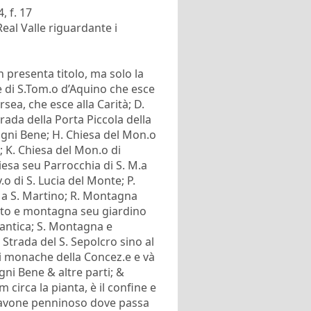
, f. 17
eal Valle riguardante i
 presenta titolo, ma solo la
se di S.Tom.o d’Aquino che esce
rsea, che esce alla Carità; D.
trada della Porta Piccola della
’Ogni Bene; H. Chiesa del Mon.o
; K. Chiesa del Mon.o di
iesa seu Parrocchia di S. M.a
o di S. Lucia del Monte; P.
e a S. Martino; R. Montagna
puto e montagna seu giardino
 antica; S. Montagna e
. Strada del S. Sepolcro sino al
di monache della Concez.e e và
Ogni Bene & altre parti; &
 circa la pianta, è il confine e
o cavone penninoso dove passa