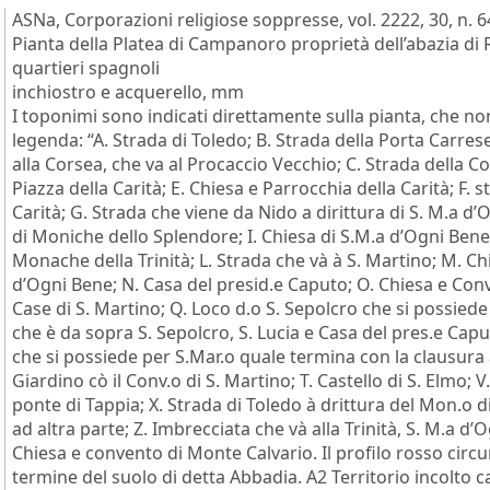
ASNa, Corporazioni religiose soppresse, vol. 2222, 30, n. 64
Pianta della Platea di Campanoro proprietà dell’abazia di R
quartieri spagnoli
inchiostro e acquerello, mm
I toponimi sono indicati direttamente sulla pianta, che non
legenda: “A. Strada di Toledo; B. Strada della Porta Carre
alla Corsea, che va al Procaccio Vecchio; C. Strada della Co
Piazza della Carità; E. Chiesa e Parrocchia della Carità; F. s
Carità; G. Strada che viene da Nido a dirittura di S. M.a d
di Moniche dello Splendore; I. Chiesa di S.M.a d’Ogni Bene
Monache della Trinità; L. Strada che và à S. Martino; M. Ch
d’Ogni Bene; N. Casa del presid.e Caputo; O. Chiesa e Conv.
Case di S. Martino; Q. Loco d.o S. Sepolcro che si possied
che è da sopra S. Sepolcro, S. Lucia e Casa del pres.e Ca
che si possiede per S.Mar.o quale termina con la clausura
Giardino cò il Conv.o di S. Martino; T. Castello di S. Elmo; V
ponte di Tappia; X. Strada di Toledo à drittura del Mon.o 
ad altra parte; Z. Imbrecciata che và alla Trinità, S. M.a d’
Chiesa e convento di Monte Calvario. Il profilo rosso circum
termine del suolo di detta Abbadia. A2 Territorio incolt