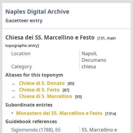
Naples Digital Archive
Gazetteer entry
Chiesa dei SS. Marcellino e Festo
[131, main
topographic entry]
Location
Napoli,
Decumano
Category
chiesa
Aliases for this toponym
←
Chiesa di S. Donato
[85]
←
Chiesa di S. Festo
[87]
←
Chiesa di S. Marcellino
[93]
Subordinate entries
•
Monastero dei SS. Marcellino e Festo
[131a]
Guidebook references
Sigismondo (1788), 65
SS. Marcellino e