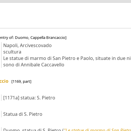
entry of: Duomo, Cappella Brancaccio]
Napoli, Arcivescovado
scultura
Le statue di marmo di San Pietro e Paolo, situate in due ni
sono di Annibale Caccavello
ccio
[1169, part]
[1171a]
statua: S. Pietro
Statua di S. Pietro
Duomo, statua di S. Pietro
(
"Le statue di marmo di San Pietr