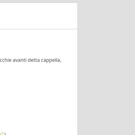
cchie avanti detta cappella,
o"
)