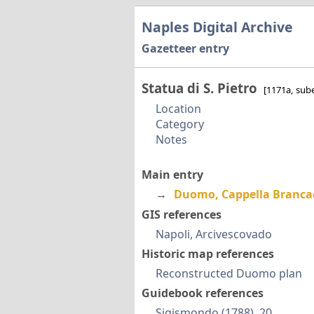
Naples Digital Archive
Gazetteer entry
Statua di S. Pietro
[1171a, sub
Location
Category
Notes
Main entry
→
Duomo, Cappella Branca
GIS references
Napoli, Arcivescovado
Historic map references
Reconstructed Duomo plan
Guidebook references
Sigismondo (1788), 20