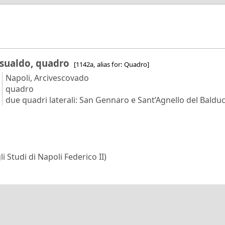
esualdo, quadro
[1142a, alias for: Quadro]
Napoli, Arcivescovado
quadro
due quadri laterali: San Gennaro e Sant’Agnello del Balduc
i Studi di Napoli Federico II)