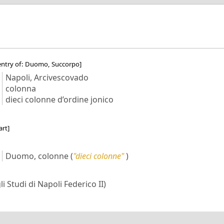
entry of: Duomo, Succorpo]
Napoli, Arcivescovado
colonna
dieci colonne d’ordine jonico
art]
Duomo, colonne
(
"dieci colonne"
)
i Studi di Napoli Federico II)