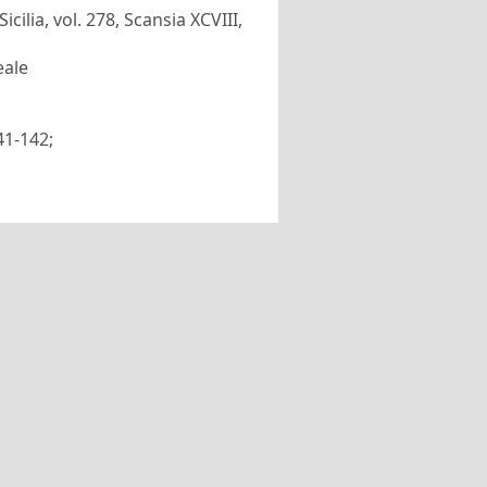
icilia, vol. 278, Scansia XCVIII,
eale
41-142;