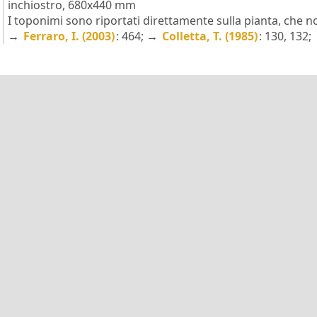
inchiostro, 680x440 mm
I toponimi sono riportati direttamente sulla pianta, che n
→
Ferraro, I. (2003)
: 464; →
Colletta, T. (1985)
: 130, 132;