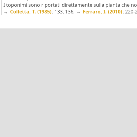
I toponimi sono riportati direttamente sulla pianta che non
→
Colletta, T. (1985)
: 133, 136; →
Ferraro, I. (2010)
: 220-