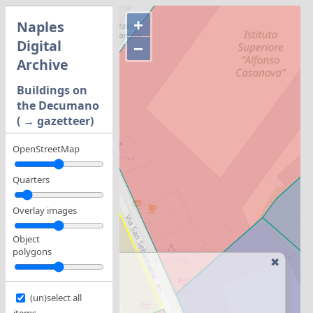
+
Naples
Digital
−
Archive
Buildings on
the Decumano
( → gazetteer)
OpenStreetMap
Quarters
Overlay images
Object
polygons
ces
(un)select all
items