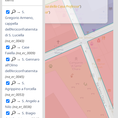
v
Il Gesù
(
"Lo Giesù"
)
esa della Casa Professa
(
"chiesa della Casa Professa"
)
→
S.
52
Chiesa degli Espulsi
(
"chiesa"
)
Gregorio Armeno,
40.847756634452026
cappella
dell’Arciconfraternita
di S. Luciella
(na_er_0043)
→
Case
Faiella
(na_ec_0009)
→
S. Gennaro
all’Olmo
dell’Arciconfraternita
(na_er_0045)
→
S.
Agrippino a Forcella
(na_er_0053)
→
S. Angelo a
Nilo
(na_er_0036)
→
S. Biagio