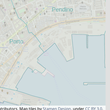
tributors.
Map tiles by
Stamen Design
, under
CC BY 3.0
.