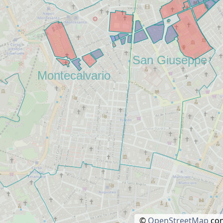
©
OpenStreetMap
con