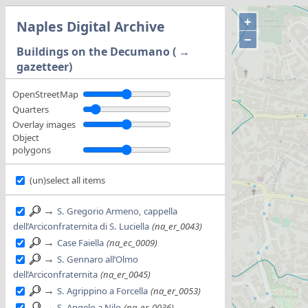
+
Naples Digital Archive
−
Buildings on the Decumano ( →
gazetteer)
OpenStreetMap
Quarters
Overlay images
Object
polygons
(un)select all items
→
S. Gregorio Armeno, cappella
dell’Arciconfraternita di S. Luciella
(na_er_0043)
→
Case Faiella
(na_ec_0009)
→
S. Gennaro all’Olmo
dell’Arciconfraternita
(na_er_0045)
→
S. Agrippino a Forcella
(na_er_0053)
→
S. Angelo a Nilo
(na_er_0036)