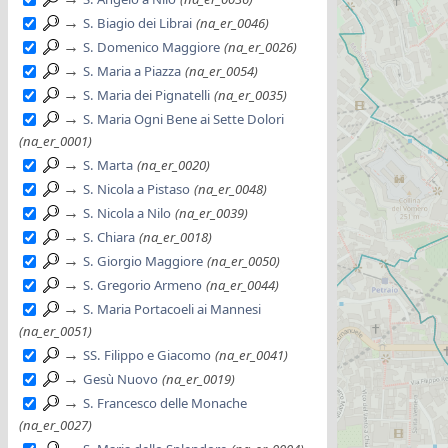
→
S. Biagio dei Librai
(na_er_0046)
→
S. Domenico Maggiore
(na_er_0026)
→
S. Maria a Piazza
(na_er_0054)
→
S. Maria dei Pignatelli
(na_er_0035)
→
S. Maria Ogni Bene ai Sette Dolori
(na_er_0001)
→
S. Marta
(na_er_0020)
→
S. Nicola a Pistaso
(na_er_0048)
→
S. Nicola a Nilo
(na_er_0039)
→
S. Chiara
(na_er_0018)
→
S. Giorgio Maggiore
(na_er_0050)
→
S. Gregorio Armeno
(na_er_0044)
→
S. Maria Portacoeli ai Mannesi
(na_er_0051)
→
SS. Filippo e Giacomo
(na_er_0041)
→
Gesù Nuovo
(na_er_0019)
→
S. Francesco delle Monache
(na_er_0027)
→