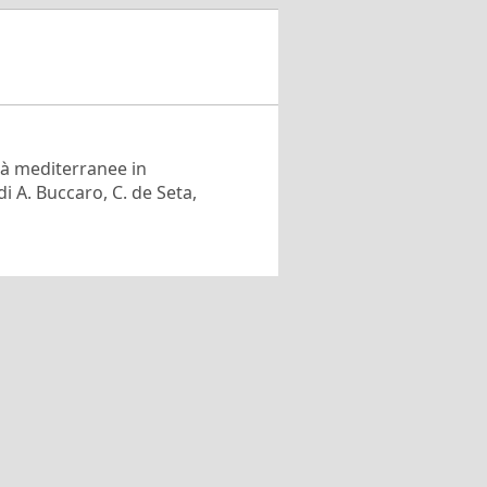
ittà mediterranee in
 A. Buccaro, C. de Seta,