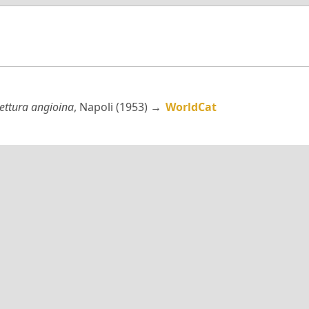
tettura angioina
, Napoli (1953) →
WorldCat